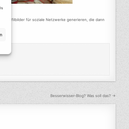
Ds
l Profilbilder für soziale Netzwerke generieren, die dann
en
Besserwisser-Blog? Was soll das? →