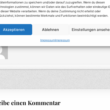
äteinformationen zu speichern und/oder darauf zuzugreifen. Wenn du diesen
hnologien zustimmst, können wir Daten wie das Surfverhalten oder eindeutige I
t noch etwas. 🙂
 dieser Website verarbeiten. Wenn du deine Zustimmung nicht erteilst oder
ückziehst, können bestimmte Merkmale und Funktionen beeinträchtigt werden.
en viel Freude mit
dieser
lustigen Anwendung: man kann hier zum Beispie
ilige Gesichtserkennungssoftware verwirren können.
Akzeptieren
Ablehnen
Einstellungen anseh
s://
thispersondoesnotexist.com/
Impressum
Impressum
Author:
Der_Besserwisser
agsnavigation
eibe einen Kommentar