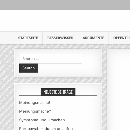
Skip
to
content
STARTSEITE
BESSERWISSER
ARGUMENTE
ÖFFENTL
Search
for:
NEUESTE BEITRÄGE
Meinungsmache!
Meinungsmache?
Symptome und Ursachen
Europawahl – dumm gelaufen