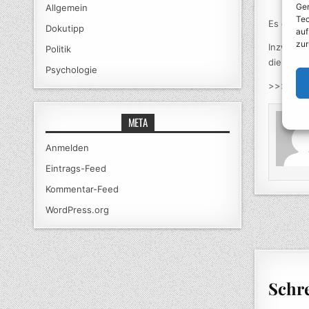
Ger
Allgemein
Tec
Es dauer
Dokutipp
auf
zur
Inzwisch
Politik
die jewe
Email
Psychologie
>>>
http
META
Anmelden
Eintrags-Feed
Kommentar-Feed
WordPress.org
Beitr
Schr