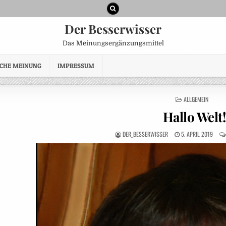
Der Besserwisser
Das Meinungsergänzungsmittel
ICHE MEINUNG
IMPRESSUM
POSTED
ALLGEMEIN
IN
Hallo Welt!
AUTHOR:
PUBLISHED
DER_BESSERWISSER
5. APRIL 2019
DATE: