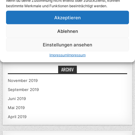
Wenn du deine Zustimmung nicht erteilst oder zurückziehst, können
Symptome und Ursachen
bestimmte Merkmale und Funktionen beeinträchtigt werden.
Europawahl – dumm gelaufen
Akzeptieren
„Artgerecht“ als Einstellung?
Ablehnen
NEUESTE KOMMENTARE
Einstellungen ansehen
Impressum
Impressum
ARCHIV
November 2019
September 2019
Juni 2019
Mai 2019
April 2019