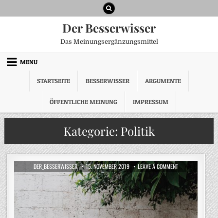
Skip
to
content
Der Besserwisser
Das Meinungsergänzungsmittel
MENU
STARTSEITE
BESSERWISSER
ARGUMENTE
ÖFFENTLICHE MEINUNG
IMPRESSUM
Kategorie:
Politik
AUTHOR:
PUBLISHED
ON
DER_BESSERWISSER
15. NOVEMBER 2019
LEAVE A COMMENT
DATE:
MEINUNGSMACHE!