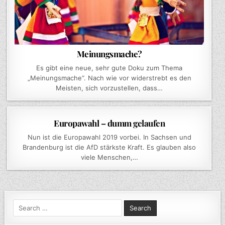
Meinungsmache?
Es gibt eine neue, sehr gute Doku zum Thema
„Meinungsmache“. Nach wie vor widerstrebt es den
Meisten, sich vorzustellen, dass…
AUTHOR:
PUBLISHED
ON
DER_BESSERWISSER
1. JUNI 2019
LEAVE A COMMENT
Europawahl – dumm gelaufen
DATE:
EUROPAWAHL
–
DUMM
Nun ist die Europawahl 2019 vorbei. In Sachsen und
GELAUFEN
Brandenburg ist die AfD stärkste Kraft. Es glauben also
viele Menschen,…
Search
for: