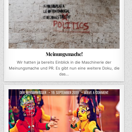
Meinungsmache!
Wir hatten ja bereits Einblick in die Maschinerie der
Meinungsmache und PR. Es gibt nun eine weitere Doku, die
das…
AUTHOR:
PUBLISHED
ON
DER_BESSERWISSER
19. SEPTEMBER 2019
LEAVE A COMMENT
DATE:
MEINUNGSMACHE